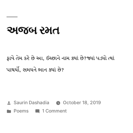
અજબ રમત
ફાવે તેમ કરે છે આ, ઈચ્છાને નામ ક્યાં છે?જ્યાં પડ્યો ત્યાં
પાથર્યો, સમયને ભાન ક્યાં છે?
Posted
Saurin Dashadia
October 18, 2019
by
Posted
on
Poems
1 Comment
in
અજબ
રમત