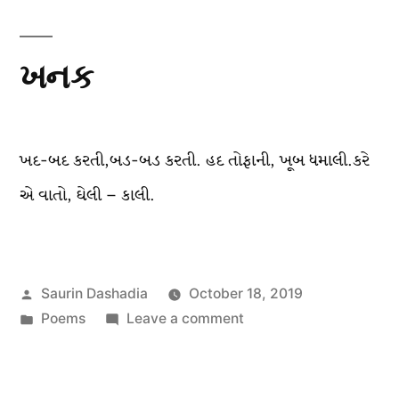
ખનક
ખદ-બદ કરતી,બડ-બડ કરતી. હદ તોફાની, ખૂબ ધમાલી.કરે
એ વાતો, ઘેલી – કાલી.
Posted
Saurin Dashadia
October 18, 2019
by
Posted
on
Poems
Leave a comment
in
ખનક