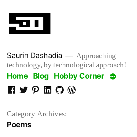
Skip
to
content
Saurin Dashadia
Approaching
technology, by technological approach!
Home
Blog
Hobby Corner
Facebook
Twitter
Pinterest
LInkedin
Github
WordPress
Category Archives:
Poems